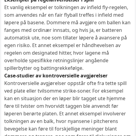
Et vanlig eksempel er tolkningen av infield fly-regelen,
som anvendes når en fair flyball treffes i infield med
løpere på basene. Dommere må avgjøre om ballen kan
fanges med ordinær innsats, og hvis ja, er batteren
automatisk ute, noe som tillater løpere å avansere på
egen risiko. Et annet eksempel er håndhevelsen av
regelen om designated hitter, hvor lagene må
overholde spesifikke retningslinjer angående
spillerbytter og battingrekkefølge.
Case-studier av kontroversielle avgjørelser
Kontroversielle avgjørelser oppstår ofte fra tette spill
ved plate eller tvilsomme strike-soner. For eksempel
kan en situasjon der en løper blir tagget ute hjemme
føre til tvister om hvorvidt taggen ble anvendt før
løperen berørte platen. Et annet eksempel involverer
tolkningen av en balk, hvor nyansene i pitcherens
bevegelse kan føre til forskjellige meninger blant