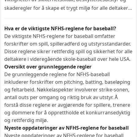
skaderegler for å skape et trygt miljø for alle deltakere.
Denne regelen pålegger bruk av…
Hva er de viktigste NFHS-reglene for baseball?
De viktigste NFHS-reglene for baseball omfatter
forskrifter om spill, spilleradferd og utstyrsstandarder.
Disse reglene sikrer rettferdig spill og sikkerhet for alle
deltakere i videregående skole-baseball over hele USA.
Oversikt over grunnleggende regler
De grunnleggende reglene for NFHS-baseball
inkluderer forskrifter om pitching, batting, baseløping
og feltarbeid. Nøkkelaspekter involverer strike-sonen,
antall outs per omgang og riktig bruk av utstyr. Å
forstå disse reglene er avgjørende for spillere, trenere
og dommere for å opprettholde et konkurransedyktig
og rettferdig miljø.
Nyeste oppdateringer av NFHS-reglene for baseball
Nyeste oppdateringer av NFHS-reglene for baseball