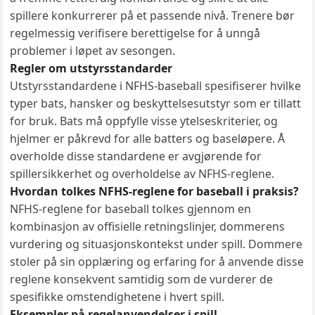
spillere konkurrerer på et passende nivå. Trenere bør
regelmessig verifisere berettigelse for å unngå
problemer i løpet av sesongen.
Regler om utstyrsstandarder
Utstyrsstandardene i NFHS-baseball spesifiserer hvilke
typer bats, hansker og beskyttelsesutstyr som er tillatt
for bruk. Bats må oppfylle visse ytelseskriterier, og
hjelmer er påkrevd for alle batters og baseløpere. Å
overholde disse standardene er avgjørende for
spillersikkerhet og overholdelse av NFHS-reglene.
Hvordan tolkes NFHS-reglene for baseball i praksis?
NFHS-reglene for baseball tolkes gjennom en
kombinasjon av offisielle retningslinjer, dommerens
vurdering og situasjonskontekst under spill. Dommere
stoler på sin opplæring og erfaring for å anvende disse
reglene konsekvent samtidig som de vurderer de
spesifikke omstendighetene i hvert spill.
Eksempler på regelanvendelser i spill