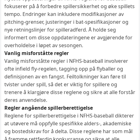
fokuserer på å forbedre spillersikkerhet og øke spillets
tempo. Endringer kan inkludere modifikasjoner av
pitching-grenser, justeringer i bat-spesifikasjoner og
nye retningslinjer for spilleradferd. Å holde seg
informert om disse oppdateringene er avgjørende for
overholdelse i løpet av sesongen.
Vanlig misforståtte regler
Vanlig misforståtte regler i NFHS-baseball involverer
ofte infield fly-regelen, tagging opp på flyballer og
definisjonen av en fangst. Feiltolkninger kan føre til
tvister under spill, så det er viktig for spillere og
trenere å klargjøre disse reglene og sikre at alle forstår
deres anvendelse.
Regler angående spillerberettigelse
Reglene for spillerberettigelse i NFHS-baseball dikterer
at utøvere må oppfylle spesifikke alders-, akademiske
og bostedskrav for å delta. Disse reglene har som mål
å fremme rettferdig konkurranse og sikre at alle