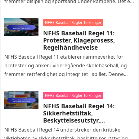
fremmer disiplin og sportsånd under kampene. Det er
avgjørende for trenere, lagledere…
NFHS Baseball Regler Tolkninger
NFHS Baseball Regel 11:
Protester, Klageprosess,
Regelhåndhevelse
NFHS Baseball Regel 11 etablerer rammeverket for
protester og anker i videregående skolebaseball, og
fremmer rettferdighet og integritet i spillet. Denne
regelen skisserer de nødvendige trinnene trenerne…
NFHS Baseball Regler Tolkninger
NFHS Baseball Regel 14:
Sikkerhetstiltak,
Beskyttelsesutstyr,
Skadeprosedyrer
NFHS Baseball Regel 14 understreker den kritiske
viktigheten av sikkerhetstiltak, beskyttelsesutstyr og