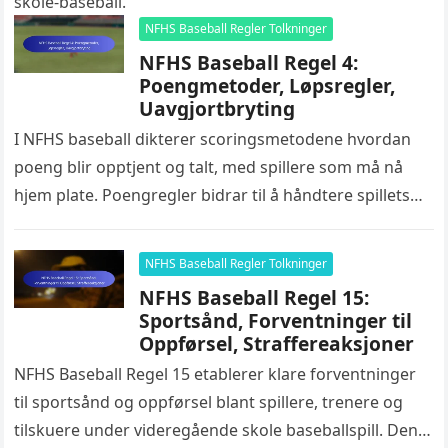
skole-baseball.
NFHS Baseball Regler Tolkninger
NFHS Baseball Regel 4:
Poengmetoder, Løpsregler,
Uavgjortbryting
I NFHS baseball dikterer scoringsmetodene hvordan
poeng blir opptjent og talt, med spillere som må nå
hjem plate. Poengregler bidrar til å håndtere spillets
lengde og rettferdighet,…
NFHS Baseball Regler Tolkninger
NFHS Baseball Regel 15:
Sportsånd, Forventninger til
Oppførsel, Straffereaksjoner
NFHS Baseball Regel 15 etablerer klare forventninger
til sportsånd og oppførsel blant spillere, trenere og
tilskuere under videregående skole baseballspill. Den