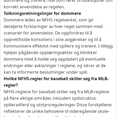
dommere og trenere, noe som fører til diskusjoner om
korrekt anvendelse av regelen.
Tolkningsretningslinjer for dommere
Dommere ledes av NFHS-regelverket, som gir
detaljerte forklaringer av hver regel sammen med
scenarier for anvendelse. De oppfordres til å
opprettholde konsistens i sine avgjørelser og til å
kommunisere effektivt med spillere og trenere. I tillegg
hjelper pågående opplæringsøkter og klinikker
dommere med å holde seg oppdatert på eventuelle
endringer eller avklaringer i reglene, og sikrer at de
kan ta informerte beslutninger under spill.
Hvilke NFHS-regler for baseball skiller seg fra MLB-
regler?
NFHS-reglene for baseball skiller seg fra MLB-reglene
på flere viktige områder, inkludert spillstruktur,
spilleradferd og utstyrsreguleringer. Disse forskjellene
reflekterer de unike behovene til videregående skole-