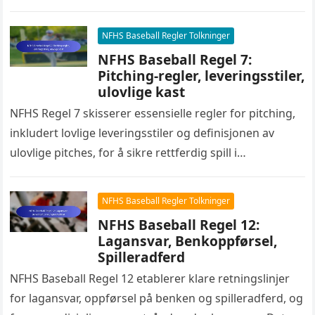
understreker viktigheten av respekt og integritet,…
NFHS Baseball Regler Tolkninger
NFHS Baseball Regel 7:
Pitching-regler, leveringsstiler,
ulovlige kast
NFHS Regel 7 skisserer essensielle regler for pitching,
inkludert lovlige leveringsstiler og definisjonen av
ulovlige pitches, for å sikre rettferdig spill i
videregående skole baseball. Å forstå…
NFHS Baseball Regler Tolkninger
NFHS Baseball Regel 12:
Lagansvar, Benkoppførsel,
Spilleradferd
NFHS Baseball Regel 12 etablerer klare retningslinjer
for lagansvar, oppførsel på benken og spilleradferd, og