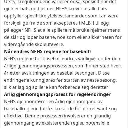
Utstyrsreguleringene varierer også, spesielt når det
gjelder bats og hjelmer. NFHS krever at alle bats
oppfyller spesifikke ytelsesstandarder, som kan være
forskjellige fra de som aksepteres i MLB. I tillegg
pålegger NFHS at alle spillere må bruke hjelmer mens
de slår og løper basene, noe som øker sikkerheten for
videregående skoleutøvere.
Når endres NFHS-reglene for baseball?
NFHS-reglene for baseball endres vanligvis under den
årlige gjennomgangsprosessen, som finner sted hvert
år etter avslutningen av baseballsesongen. Disse
endringene kunngjøres før starten av neste sesong,
slik at lag og spillere kan forberede seg deretter.
Årlig gjennomgangsprosess for regelendringer
NFHS gjennomfører en årlig gjennomgang av
baseballreglene for å sikre at de forblir relevante og
effektive. Denne prosessen involverer en grundig
gjennomgang av eksisterende regler, potensielle